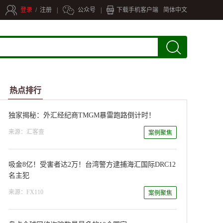
登录
/
注册
|
公众号
|
下载手机客户端
简体中文
索
热点排行
独家揭秘：外汇经纪商TMGM暴雷跑路倒计时！
来源：汇客查
案例聚焦
吸金8亿！受害者达2万！台湾警方逮捕海汇国际DRC12
名主犯
来源：FX110
案例聚焦