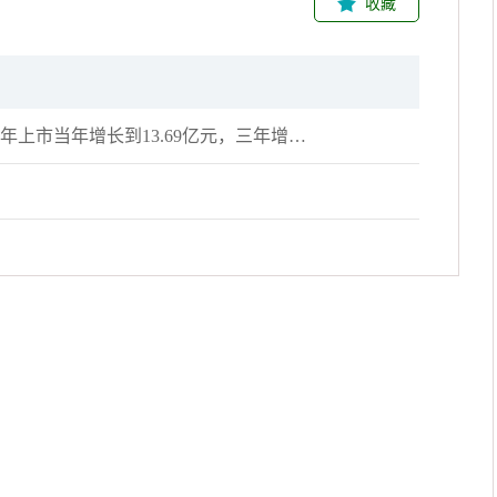
收藏
2017年石头科技净利润仅6700万元，但到2020年上市当年增长到13.69亿元，三年增长近20倍，公司也在2020年2月顺利上市。但到了2021年公司业绩开始停滞，录得14.02亿元，仅增2.41%。2022年一季报依然个位数增长，直至2022年中报出现下滑。