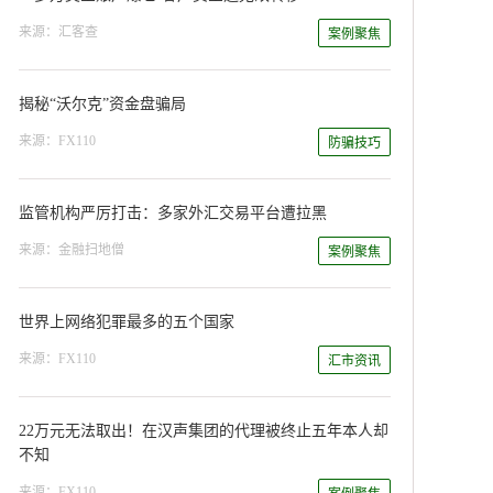
来源：汇客查
案例聚焦
揭秘“沃尔克”资金盘骗局
来源：FX110
防骗技巧
监管机构严厉打击：多家外汇交易平台遭拉黑
来源：金融扫地僧
案例聚焦
世界上网络犯罪最多的五个国家
来源：FX110
汇市资讯
22万元无法取出！在汉声集团的代理被终止五年本人却
不知
来源：FX110