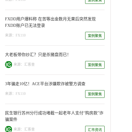
案例聚焦
FXDD用户爆料称 在苦等出金数月无果后突然发现
FXDD账户已无法登录
来源：FX110
案例聚焦
大老板带你炒汇？只是杀猪盘而已！
来源：汇客查
案例聚焦
3年骗走10亿！ACE平台涉嫌欺诈被警方调查
来源：FX110
案例聚焦
民生银行苏州分行成功堵截一起老年人支付“购房款”诈
骗案件
来源：汇客查
汇市资讯