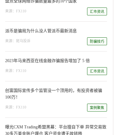
盘点全球网络诈骗数量最多的10个国家
来源：FX110
汇市资讯
派币是骗局为什么没人管派币最新消息
来源：斑马投诉
防骗技巧
2023年马来西亚在线金融诈骗报告增加了 5 倍
来源：FX110
汇市资讯
创富国际宣传多个监管没一个顶用的，有投资者被骗
100万！
来源：FX110
案例聚焦
曝光CXM Trading希盟黑幕：平台擅自下单 异常交易致
30多万美金账户爆仓 客户资金遭无故转移