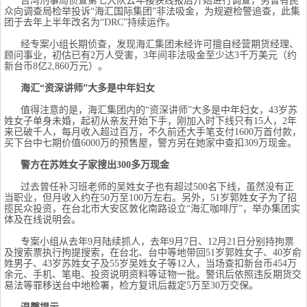
台湾刑事局侦查第七大队去年接获线报后开始进行调查，另曾有民
众向调查局检举投诉“海汇国际集团”非法吸金，为规避检警追查，此集
团于去年上半年改名为“DRC”持续运作。
经专案小组长期侦查，发现海汇集团未经许可擅自经营期货经理、
顾问事业，初估已有2万人受害，3年间非法吸金至少达3千万美元（约
新台币8亿2,860万元）。
海汇“资深讲师”大多是中年妇女
值得注意的是，海汇集团内的“资深讲师”大多是中年妇女，43岁苏
姓女子单身未婚，起初从亲友开始下手，刚加入时下线只有15人，2年
来已破千人，每月收入超过百万，不久前还大手笔支付1600万首付款，
买下台中七期价值6000万的预售屋，警方另在她家中查扣309万现金。
警方在苏姓女子家搜出300多万现金
过去曾任补习班老师的吴姓女子也有超过500名下线，虽然没有正
当职业，但月收入约在50万至100万左右。另外，51岁郭姓女子为了招
揽民众投资，在台北市大安区敦化南路设立“海汇咖啡厅”，举办集团实
体及在线说明会。
专案小组从去年9月陆续抓人，去年9月7日、12月21日分别持拘票
及搜索票执行拘提搜索，在台北、台中等地带回51岁郭姓女子、40岁俞
姓男子、43岁苏姓女子及55岁吴姓女子等12人，当场查扣新台币454万
余元、手机、笔电、投资说明资料等证物一批。警讯后依照违反期货交
易法等罪移送台中地检署，检方复讯后裁定5万至30万交保。