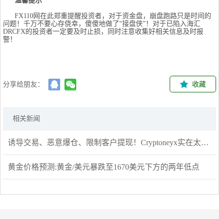
温馨提示
FX110网在此郑重提醒投资者，对于资金盘，崩盘跑路只是时间的
问题！千万不要心存侥幸，傻傻地做了“接盘侠”！对于已陷入海汇
DRCFX的投资者一定要及时止损，同时注意收集好相关信息及时报
警！
分享给朋友：
收藏
相关新闻
诱导交易、恶意爆仓、限制客户提现！Cryptoneyx实在太恶心！
黄金价格预测:黄金/美元暴跌至1670美元下方的两年低点