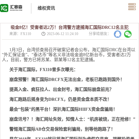
维权资讯
吸金8亿！受害者达2万！台湾警方逮捕海汇国际DRC12名主犯
来源：FX110
2023-06-12 11:24:10
分享给朋友：
1月3日，台湾侦查局召开破案记者会公布，海汇国际DRC在台湾以
“外汇保证金”、“泰达币”等名义非法吸金逾8亿新台币，受害者达2万
人，目前，警方已将苏某、郭某等12名主犯逮捕。
关于海汇国际，FX110曾多次曝光：
崩盘预警！海汇国际DRCFX无法出金，老板已跑路到国外！
提高入金、疯狂拉人、出金封号，海汇国际崩盘前兆？
海汇跑路后摇身变为DRCFX，仍是资金盘本质不改！
最会“包装”的黑平台！深扒海汇国际HIIFX资金盘骗局！
崩盘讯号？！海汇网址失效，知情人士：“机房被烧，正在抢修！”
警惕海汇国际AB仓交易保险套利骗局，别等他跑路了！