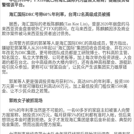
早在2018年，FX110就已将海汇国际列为虚假交易商，提醒投资者
警惕该平台。
海汇国际DRC号称60%年利率，台湾12名高级成员被捕
据悉，海汇国际的老板陈麒麟(Tan Kee Lin)，曾是2020年崩盘的马
来西亚资金盘普顿外汇PTFX的顾问，在马来西亚，陈麒麟因涉及商业
欺诈案件被马来西亚投资者追讨债务。
台湾警方抓获的郭某等人是海汇国际DRC的高级成员，警方指出，
嫌疑犯郭某等人从2018年起以“海汇国际”集团招收会员吸金、并在2021
年改名为DRC集团，更号称团队成员都是工研院博士、竹科高阶主管、
知名国立、私立大学教授、公司老板等，加上每次举办投资讲座、入会
邀约都在台北、台中高级商办大楼内举行，还有各种高档聚会、游艇趴
吸引民众参加，更称可以“财富自由”，让民众产生该集团实力雄厚错
觉。
郭某等人更是强调投资每月获利5%，高达60%的年利率，投资100
万元第一年就可赚取红利高达60万元，加上最低投资门槛仅需1500美
金、让不少民众趋之若鹜。
郭姓女子被抓现场
60%的年利率当然是不可能的，一名60多岁的家庭主妇被害人向警
方报案称，她投资200万元，每月获得5%的红利都有准时入帐，但后来
想领出本金时遭到拒绝。女子才发现海汇集团是拿后金补前金、典型的
吸金集团，愤而出面向警方报案。