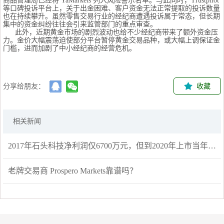
商品管理局已经将 YaMarkets 列入风险警示名单。与此同时，Trustpilot
等口碑投诉平台上，关于出金困难、客户资金无法正常提取的投诉数量
也在持续攀升。虽然零售交易行业的经纪商遭遇投诉属于常态，但长期
集中的资金纠纷往往会引来监管部门的重点审查。
此外，近期黄金市场的剧烈波动也给不少经纪商带来了额外资金压
力。金价大幅震荡迫使部分平台暂停黄金交易品种，或大幅上调保证金
门槛，进而加剧了中小经纪商的经营危机。
分享给朋友：
收藏
相关新闻
2017年石头科技净利润仅6700万元，但到2020年上市当年增长到13.69亿元，三年增长近20倍，公司也在2020年2月顺利上市。但到了2021年公司业绩开始停滞，录得14.02亿元，仅增2.41%。2022年一季报依然个位数增长，直至2022年中报出现下滑。
老牌交易商 Prospero Markets靠谱吗？