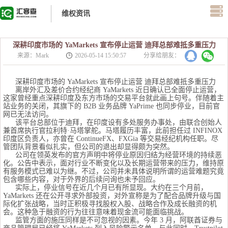
维权资讯
深耕印度市场的 YaMarkets 宣布停止运营 迪拜总部难抵多重压力
来源：Mark
2026-05-14 15:50:57
分享给朋友：
深耕印度市场的 YaMarkets 宣布停止运营 迪拜总部难抵多重压力
离岸外汇及差价合约经纪商 YaMarkets 近日确认已全面停止运营，
这家曾经重点深耕印度及东方市场的交易平台就此画上句号。伴随着主
站业务的关闭，其旗下的 B2B 业务品牌 YaPrime 也同步停业，目前官
网已无法访问。
该平台总部位于迪拜，在印度设有多处服务办事处，由联合创始人
兼首席执行官拉利特·马塔掌舵。马塔履历丰富，此前担任过 INFINOX
印度区负责人，亦曾在 ContinueFX、FXGia 等交易经纪机构任职。尽
管团队背景看似扎实，但公司的退出却显得颇为突然。
公司在领英发布的官方声明中将停业原因归结为经营环境的持续恶
化。公告中表示，面对行业不断变化以及长期运营带来的压力，维持原
有服务模式已难以为继。不过，公司并未具体说明所谓的运营难题究竟
包含哪些内容，对于外界的后续问询也未予回应。
实际上，停业信号在近几个月已有所显现。大约在三个月前，
YaMarkets 还在公开寻求外部投资，对外宣称是为了配合品牌升级与国
际化扩张战略，当时正积极寻找股权入股、战略合作及成长融资的机
会。这种急于融资的行为往往意味着现金流可能面临挑战。
监管方面的施压同样是不可忽视的因素。今年 3 月，阿联酋证券与