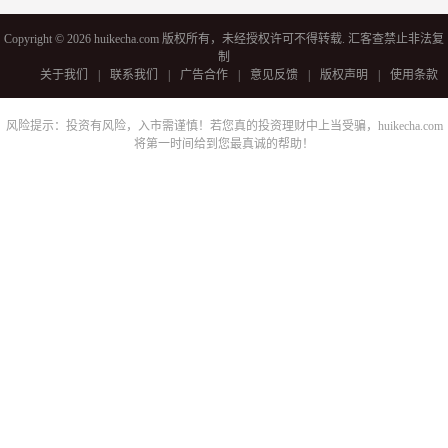
Copyright © 2026 huikecha.com 版权所有，未经授权许可不得转载. 汇客查禁止非法复
制
关于我们
|
联系我们
|
广告合作
|
意见反馈
|
版权声明
|
使用条款
风险提示：投资有风险，入市需谨慎！若您真的投资理财中上当受骗，huikecha.com
将第一时间给到您最真诚的帮助！