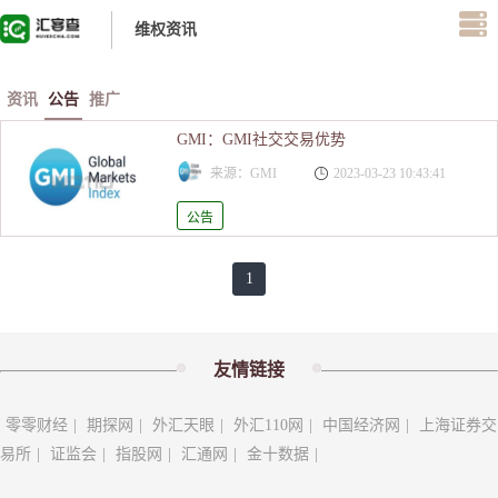
维权资讯
资讯
公告
推广
GMI：GMI社交交易优势
来源：GMI
2023-03-23 10:43:41
公告
1
友情链接
零零财经
|
期探网
|
外汇天眼
|
外汇110网
|
中国经济网
|
上海证券交
易所
|
证监会
|
指股网
|
汇通网
|
金十数据
|