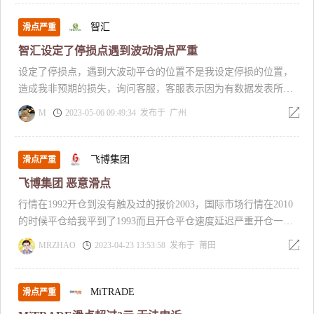
智汇
滑点严重
智汇设定了停损点遇到波动滑点严重
设定了停损点，遇到大波动平仓的位置不是我设定停损的位置，
造成我非预期的损失，询问客服，客服表示因为有数据发表所以
没人买卖，这个理由太夸张，无法接受
M
2023-05-06 09:49:34 发布于 广州
飞博集团
滑点严重
飞博集团 恶意滑点
行情在1992开仓到没有触及过的报价2003，国际市场行情在2010
的时候平仓给我平到了1993而且开仓平仓速度延迟严重开仓一分
钟平仓一分钟，找他们风控部门说没有问题是正常情况？
MRZHAO
2023-04-23 13:53:58 发布于 莆田
MiTRADE
滑点严重