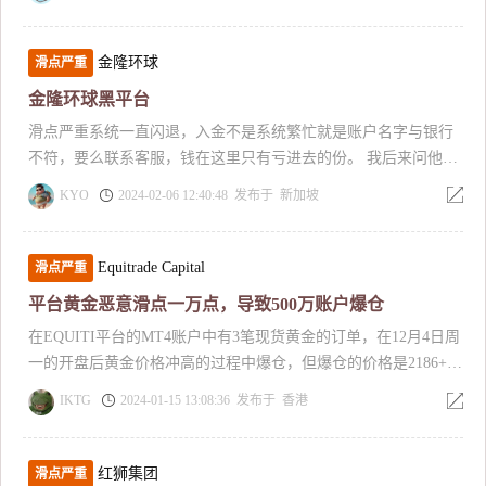
金隆环球
滑点严重
金隆环球黑平台
滑点严重系统一直闪退，入金不是系统繁忙就是账户名字与银行
不符，要么联系客服，钱在这里只有亏进去的份。 我后来问他怎
么回事，直接把我账户注销了。黑平台，有人管吗 这上面坑了我
KYO
2024-02-06 12:40:48 发布于 新加坡
20万 还有这般操作，看下图
Equitrade Capital
滑点严重
平台黄金恶意滑点一万点，导致500万账户爆仓
在EQUITI平台的MT4账户中有3笔现货黄金的订单，在12月4日周
一的开盘后黄金价格冲高的过程中爆仓，但爆仓的价格是2186+，
此爆仓的价格是我无法接受的。 我了解到几乎全球的主要平台以
IKTG
2024-01-15 13:08:36 发布于 香港
及美期货黄金的价格虽然有上涨，但是并没有达到2185+的位置。
对于这三笔订单，我的要求是他们需要主动提供订单的详细抛单
信息以及监管机构出具的合法证明，但他们没有任何回应！我中
红狮集团
滑点严重