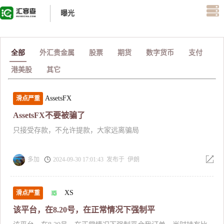
曝光
全部
外汇贵金属
股票
期货
数字货币
支付
港美股
其它
AssetsFX
滑点严重
AssetsFX不要被骗了
只接受存款，不允许提款，大家远离骗局
多加
2024-09-30 17:01:43 发布于 伊朗
XS
滑点严重
该平台，在8.20号，在正常情况下强制平