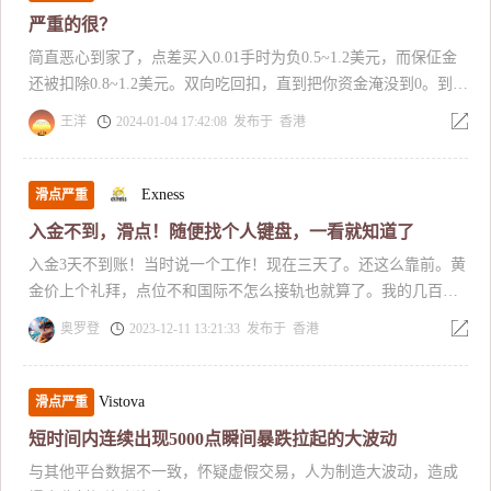
间最高峰入金超过500万！没想到居然是一家黑平台！
严重的很？
简直恶心到家了，点差买入0.01手时为负0.5~1.2美元，而保佂金
还被扣除0.8~1.2美元。双向吃回扣，直到把你资金淹没到0。到头
来就是骗你入坑的。就相当于你买入吃你1.2+0.8或1.2。变着法子
王洋
2024-01-04 17:42:08 发布于 香港
坑你.
Exness
滑点严重
入金不到，滑点！随便找个人键盘，一看就知道了
入金3天不到账！当时说一个工作！现在三天了。还这么靠前。黄
金价上个礼拜，点位不和国际不怎么接轨也就算了。我的几百美
金的也黑。
奥罗登
2023-12-11 13:21:33 发布于 香港
Vistova
滑点严重
短时间内连续出现5000点瞬间暴跌拉起的大波动
与其他平台数据不一致，怀疑虚假交易，人为制造大波动，造成