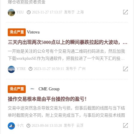
爆仓收割投资者资金
YEU
2023-11-27 17:13:37 发布于 上海
Vistova
滑点严重
三天内出现两次5000点以上的瞬间暴跌拉起的大波动，而且软件
一开始是关注的公众号有个交易沟通二维码扫码进去，然后加我
下载workplusSE作为沟通软件，把我拉进了一个叫天下汇的投资
组织，说成立好多年了，发起人是游资大佬，参加一个壮志凌云
YTRE
2023-11-27 16:59:11 发布于 广州
的炒股比赛，大佬是四个比赛老师排名第一，每天有讲课程，直
播间有4万多人观看。一开始还是讲A股操作，有个庄股带炒活
动，然后建仓了，说要等一个月才第二次拉升，然后在这期间就
CME Group
滑点严重
带大家积累本金，转战比特币外汇市场，为了更好的第二次建
操作交易根本是由平台操控你的盈亏！
仓。让大家按资金等级分梯队，最高要1000万美金，线下线上带
交易中途突然急杀导致交易为亏损，但事后截图的线图与当下结
大家跟单操作，一开始各种捷报，群里都是百万美金的大佬，每
单时截图完全不同，附上交易完成当下，与事后的交易技术线图
单都赚好几万美金，赚钱了买车又买房的，然后前几天线上跟单
出现两次极端行情，群里好几个人都爆仓了
十六
2023-09-04 13:33:28 发布于 云浮