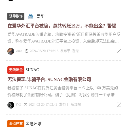
禁用。账户被禁用的理由竟然是账户活跃度不足，客户经理让重
直打電話借也要工作也要忙家裡也碰到很多狀況……後來電話通
新注册一个账户，将之前账户的钱转到新账户里。重新上传了身
知要帶我，最後我們共獲利多2百萬左右，要做提領卻拒絕，詢問
份证正反面，但至今已过了一个星期的时间，却一直出于在审核
爱华
客服回覆說因獲利多要繳稅金20%，不能從獲利的扣除，要另外
诱导欺诈
状态。询问官方客服，客服也是百般推脱，只称一切以官方通知
補繳…………所以要另外繳25萬左右的稅金，我質問他公司也是
在爱华外汇平台被骗，总共转账19万，不能出金？警惕
为准。
投入難道不知道會這樣？他說都是交給財務處理，所以就叫我一
爱华AVATRADE涉嫌诈骗，坑骗投资者?近日斑马投诉收到用户反
起想辦法，我真的很傻眼，會被搞瘋，想辦法找貸款的……剛好
馈，称在爱华AVATRADE外汇平台上投资，入金后却无法出金，
卡在過年，所以期限是年後，他說他那邊會盡量湊錢，因為都投
以各种理由索要更多的资金，涉嫌诈骗，坑骗投资者，那具体是
入了公司金額大，也只能慢慢一筆一筆回金，而且又快過年了也
kuna
2024-02-20 17:16:16 发布于 香港
发生了什么，我们先来看看事情发生的经过吧。 投资人称在爱华
要給員工薪水。其實我一直有疑慮看了很多曝光，覺得有的好像
外汇总共转账19万，先转10万进去，然后申请出金的时候说提不
類似耶……我也截圖發給他看，他說都是網路詆毀，他們做反入
出来，需要开通大额通道，客服让其再转10万进去，转进去后还
SUNAC
无法出金
侵的就是只是公司在操作看數據，沒有去找人什麼詐騙，我要他
是不能提现，说有第三方资金，需要再转5万进去才能取款，后面
誠實還發誓，後來還是相信他。年後期限到，我只有4萬還是好不
无法提现-诈骗平台- SUNAC金融有限公司
投资人实在没钱了就再转3万进去，后工作人员让取15万出来，提
容易找到的融貸，他說年前跟朋友借幾萬，然後帶我先轉給客
我被骗了 SUNAC在假外汇黄金投资平台 mt5 上以 160 万美元的
现后显示成功，但是一直没到账，问客服说资金金额大，需要等
服，我問他那你不用轉嗎？他回我說過年打牌都輸光
价格限制了金融有限公司。骗子（见图）将我引诱到一个承诺高
待银行审核，至今还未收到钱。 关于爱华外汇这个平台我们先了
了………………靠！我真的很震驚耶……我很生氣難過一直跟他
利润回报的假经纪人平台，我的钱从大通银行通过 kraken、
解下，AvaTrade于2006年在爱尔兰首都都柏林成立，由金融领域
說，他說要不剩下他付2成，4成交給我…………一個公司老闆居
Y.G
2024-02-20 17:02:42 发布于 新加坡
cyrpto.com 和 coinbase 转移到 usdt 和 eth 的第三方交易所，然后
的专业人士和电子商务领域的专家共同创建, 并快速成长为欧洲知
然會讓我這個生活困難的單親媽媽負責比他多的稅金？！所以我
加密货币被转移到假平台—— SUNAC财务有限。当我试图取款
名外汇交易商，至今已逾10年之久，还拥有七张金融牌照。 那么
決定曝光，也只希望可以追回我的本金，請幫幫我！[d83d][de2d]
时，他们要求我缴纳 8% 的税，总计 25 万美元，否则他们将在 5
如此有实力的爱华外汇平台为何被用户频频投诉，投诉量将近30
金隆环球
滑点严重
[d83d][de2d][d83d][de2d]