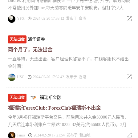
Bitorex 利用同情感情詐騙投金 一位李先生在ig打招呼，聊幾句說
不常使用另外加line,每天噓寒問暖早安午安晚安，但打字少大部
分語音訊息或是通話居多，聊到他自己過去的經歷、感情，然後
YFX
2024-02-20 17:38:12 发布于 台湾
取得同情信任。後來說他的工作是屬於反入侵可以看見數據賺
錢，說要幫忙改善我的生活過更好，為我好要一起努力一起生
活，要教我賺錢帶我。其實我很排斥感覺是詐騙，但他很認真一
浦华证券
无法出金
直解釋要我小額試試就知道真假，要我下載幣安、vpn、max綁定
两个月了，无法出金
約轉，他通知有數據，我先是5千台幣試試，他發送個連結從
一直等待，无法出金，客户经理也答复不了，在线客服也不给出
google登入，然後交易極速，變成8千多再轉回帳戶6千4，讓我相
金时间！
信是真的。然後要我再多拿點才能多賺，第二次我投2萬台幣，後
來領回2萬6，他說機會不是每天有，要我把握最後機會，說什麼
USG
2024-02-20 17:32:42 发布于 香港
入侵那邊可能更嚴加防範，可能最後機會，說跟朋友合夥事業兩
個人打算貸款二千萬投入，說明公司有公司機密規定，他私下帶
我是另外要我不要透漏給別人知道，也說他個人私下會幫忙投入
福瑞斯金融
无法出金
我這邊，叫我趕快去想辦法投入更多資金，找認識的朋友親戚借
福瑞斯ForexClub: ForexClub福瑞斯不出金
或貸款，到時獲利償還別人多給一點也還是賺。這期間真的一直
今年3月初在福瑞斯平台交易，前后两次共入金30000元人民币，
想辦法，他也一直催促，後來原本的2萬6加上借了9萬投入，他也
几天后连本带利账户金额达10232.32美元(约66600人民币)，3月10
轉了一百萬在我這邊說為了我賣車要吃泡麵，明明明天下班都跟
日想要出金，但提款请求却遭到了拒绝，之后，其交易账户也被
朋友吃夜宵……他說還不夠要我再想辦法，我真的每天很心煩一
Janus
2024-02-20 17:21:54 发布于 新加坡