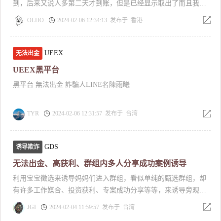
到，后来又说人多第二天才到账，但是已经显示取出了而且我也
不知道现在钱的去向，你们也不理人，安东和汇鑫你们俩还套牌
OLHO
2024-02-06 12:34:13 发布于 香港
太牛了我真服
UEEX
无法出金
UEEX黑平台
黑平台 無法出金 詐騙人LINE名陳雨曦
TYR
2024-02-06 12:31:57 发布于 台湾
GDS
诱导欺诈
无法出金、高获利、群组内多人分享成功案例诱导
利用宝宝徵选来诱导妈妈们进入群组，看似单纯的甄选群组，却
有许多工作媒合、投资获利、专案成功分享等等，来诱导旁观的
受害者们相信，会有多妈妈分享执行长帮助专案投资而赚取获
JGI
2024-02-04 11:59:57 发布于 台湾
利，然后分享照片、存款获利资料以及拍影片来取得其他受害者