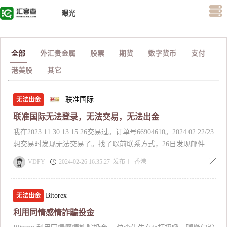
曝光
全部
外汇贵金属
股票
期货
数字货币
支付
港美股
其它
联准国际
无法出金
联准国际无法登录，无法交易，无法出金
我在2023.11.30 13:15:26交易过。订单号66904610。2024.02.22/23
想交易时发现无法交易了。找了以前联系方式，26日发现邮件退
回无法联系了。我想上联准国际https://www.usgforex.asia/，忘记
VDFY
2024-02-26 16:35:27 发布于 香港
密码，按照它的方式无法更改密码，无法出金了。我的余额
4936.16USD
Bitorex
无法出金
利用同情感情詐騙投金