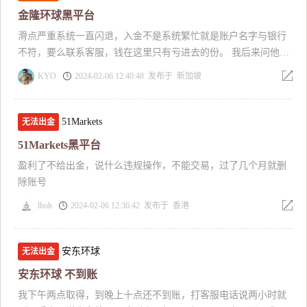
天内冻结我的账户。请拨打 281-467-8367 给我打电话。休斯敦，
条，近3分之二的未处理，投诉内容都是以各种理由比如银行卡错
金隆环球黑平台
德克萨斯州。笔记： SUNAC金融有限公司网站已被国际反诈骗和
误、或者需要缴纳保证金等。虽然其中不乏会有冒牌公司，但是
滑点严重系统一直闪退，入金不是系统繁忙就是账户名字与银行
贩运联盟举报。
爱华不处理，不追究刑事责任，任由骗子欺骗更多的受害者的态
不符，要么联系客服，钱在这里只有亏进去的份。 我后来问他怎
度，这种做法并不可取，也希望爱华尽快回复处理！
么回事，直接把我账户注销了。黑平台，有人管吗 这上面坑了我
KYO
2024-02-06 12:40:48 发布于 新加坡
20万 还有这般操作，看下图
51Markets
无法出金
51Markets黑平台
盈利了不给出金，说什么违规操作，不能交易，过了几个月就删
除账号
lhoh
2024-02-06 12:36:42 发布于 香港
安东环球
无法出金
安东环球 不到账
我下午两点取得，到晚上十点还不到账，打客服电话说两小时就