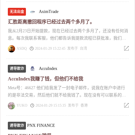
的信任，进而主动去找“执行长”来进一步了解，一旦确定要投资
参加专案后，执行长就会把你踢出群组，以（因为之前有人向群
AximTrade
无法出金
组成功获利的妈妈借钱）为由，而将要参加专案的人给踢出群
汇胜距离撤回程序已经过去两个多月了。
组，后续参加专案执行长操作帮你获利后，会要你加GDS特约金
我从2月23日开始提款，现在已经过去两个多月了，还没有任何消
流的Line来出金，一旦你要出金，一开始就会以“金管会要求资金
息。每次我联系客服，他们都告诉我提款流程已获批准，我们正
证明”，需要以出金的10%为资金证明尚可出金，且之后出金会再
在等待对于支付提供商来说。我希望能够解决这个问题，因为这
归还这10%资金证明，一旦你完成资金证明，又会有各种什麽缴
ASDQ
2024-01-29 15:22:45 发布于 台湾
个经纪人是一个骗子，一个骗子。
税、被查到金流有问题、资金冻结、押金等等各种理由不出金，
只要你一个一个完成，他就会一个一个理由出现！当你慌张害怕
时，那位执行长就会安慰你，给予你支持、帮你想办法，甚至会
AccuIndex
诱导欺诈
说他借你钱来取得你对他的信任，也会有一位秘书，一样的跟你
AccuIndex我赚了钱，但他们不给我
聊天，站在你角度去为你设想，来让你放心戒心，一步步踏上他
Meta号：46627 他们给我发了一封电子邮件，说我在账户中进行
们的诡计⋯！等到你已经投入好几百万后，发现你可能真的也没
的是非法交易，然后他们就不给我钱了。现在没有可以联系的
办法了，他们就会消失，怎样都联络不上，也不读不回讯息！可
人，也没有任何钱给我。
恶至极！
YUKO
2024-01-29 15:15:35 发布于 香港
PNX FINANCE
诱导欺诈