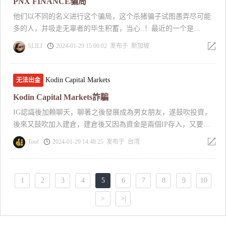
PNX FINANCE骗局
他们以不同的名义进行这个骗局，这个杀猪骗子试图愚弄尽可能
多的人，并吸走无辜者的毕生积蓄，当心..！最近的一个是
OsmosisFX - 您通往财务自由的门户.PNX， Amberlight、Stellar
SLILI
2024-01-29 15:00:02 发布于 新加坡
他们都有相同的假地址：他们都是相同的骗子。 30 Broad St., 纽
约, NY 10004
Kodin Capital Markets
无法出金
Kodin Capital Markets詐騙
IG認識後加賴聊天，聊著之後發展成為男女朋友，遂鼓吹投資，
後來又鼓吹加入建倉，建倉後又因為資金是兩個IP存入，又要繳
保證金，結果最後當然是什麼都沒了。
Toof
2024-01-29 14:48:25 发布于 台湾
1
2
3
4
5
6
7
8
9
10
>
>|